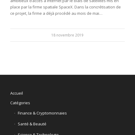
ambitieux d’accès à internet par le biais de satellites mis en
place par la firme spatiale SpaceX. Dans la concrétisation de
ce projet, la firme a déjà procédé au mois de mai…
18 novembre 2019
Accueil
Catégories
Finance & Cryptomonnaies
Santé & Beauté
Science & Technologie