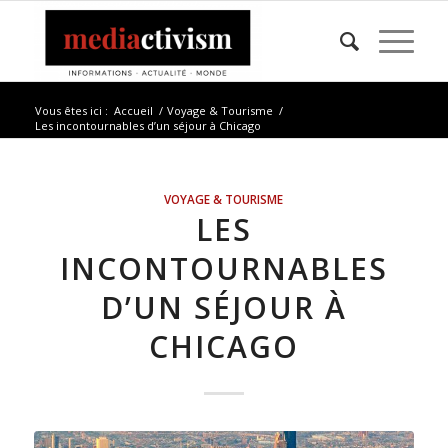
Vous êtes ici :
Accueil
/
Voyage & Tourisme
/
Les incontournables d’un séjour à Chicago
VOYAGE & TOURISME
LES
INCONTOURNABLES
D’UN SÉJOUR À
CHICAGO