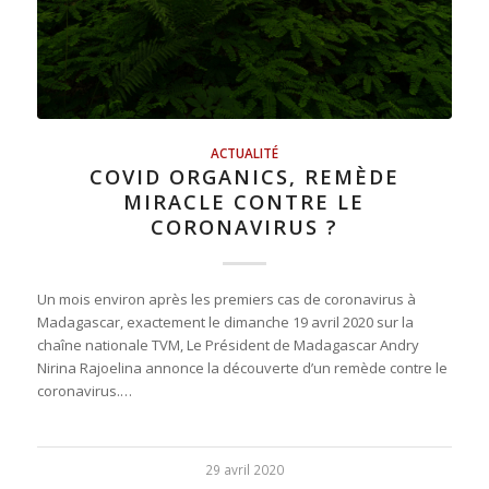
ACTUALITÉ
COVID ORGANICS, REMÈDE
MIRACLE CONTRE LE
CORONAVIRUS ?
Un mois environ après les premiers cas de coronavirus à
Madagascar, exactement le dimanche 19 avril 2020 sur la
chaîne nationale TVM, Le Président de Madagascar Andry
Nirina Rajoelina annonce la découverte d’un remède contre le
coronavirus.…
29 avril 2020